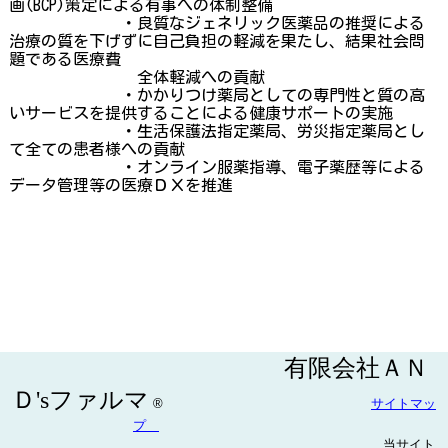
画(BCP)策定による有事への体制整備
・良質なジェネリック医薬品の推奨による
治療の質を下げずに自己負担の軽減を
果たし、結果社会問
題
である
医療費
全体軽減への貢献
・かかりつけ薬局としての専門性と質の高
いサービスを提供することによる健康
サポートの実
施
・生活保護法指定薬局、労災指定薬局とし
て全ての患者様への貢献
・オンライン服薬指導、電子薬歴等による
データ管理等の医療ＤＸを推進
１
有限会社ＡＮ
Ｄ'sファルマ
®
サイトマッ
プ
当サイト