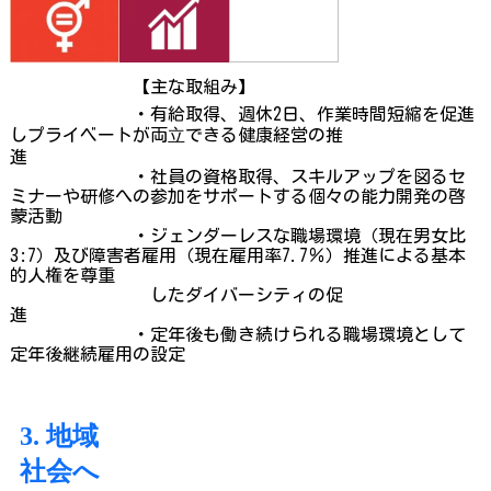
【主な取組み】
・
有給取得、週休2日、作業時間短縮を促進
しプライベートが両⽴できる健康
経営の推
進
・
社員の資格取得、スキルアップを図るセ
ミナーや研修への参加をサポートす
る
個々の能力開発の啓
蒙活動
・
ジェンダーレスな職場環境（現在男女比
3:7）及び障害者
雇用（現在雇用率7.7％）
推進による
基本
的人権を尊重
した
ダイバーシティの
促
進
・定年後も働き続けられる職場環境として
定年後継続雇用の設定
3. 地域
社会へ