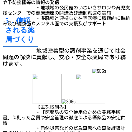
や予防接種等の情報の発信
・地域
域の公民館のいきいきサロンや育児支
援センターで
の
健康講座の
開講及び
講師派遣の実施
・
多職種と連携した在宅医療に積極的に取組
5．信頼
み及び健康面やメンタル面での
支援及びサポート
される薬
局づくり
地
域
密着型の調剤事業を通じて社会
問題の解決に貢献し、安心・安全な薬局で
あり続
けます。
【主な取組み】
・「医薬品の安全使用のための業務手順
書」に則った品質や安全管理の徹底
による
医薬品の安定供
給
・自然災害などの緊急事態への事業継続計