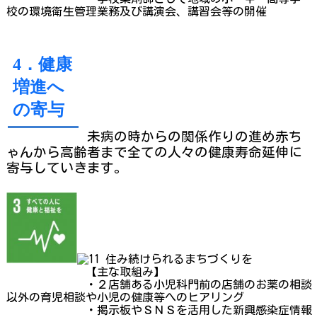
校の環境衛生管理業務及び
講演会、
講習会等の開催
4．健康
増進へ
の寄与
未病の時からの関係作りの進め赤ち
ゃんから高齢者まで全ての人々の健康寿
命延伸に
寄与していきます。
【主な取組み】
・
２店舗ある
小児科門前の店舗のお薬の相談
以外の育児
相談や小児の健康
等へのヒアリング
・
掲示板やＳＮＳを活用した新興感染症情報