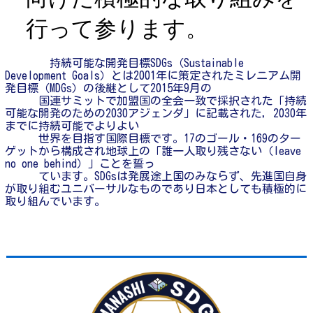
行って参ります。
持続可能な開発目標SDGs（
Sustainable
Development Goals
）とは2001年に策定されたミレニアム開
発目標（MDGs）の後継として2015年9月の
国連
サミットで加盟国の全会一致で採択された「持続
可能な開発のための2030アジェンダ」に記載された，2030年
までに持続可能でよりよい
世界を目
指す国際目標です。17のゴール・169のター
ゲットから構成され地球上の「誰一人取り残さない（
leave
no one behind
）」ことを誓っ
ています。
SDGsは発展途上国のみならず、先進国自身
が取り組むユニバーサルなものであり日本としても積極的に
取り組んでいます。