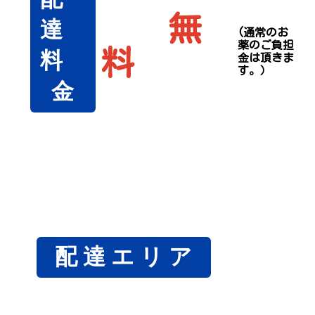
無
達
(通常のお
薬のご負担
料
料
金は頂きま
す。）
金
配 達 エ リ ア